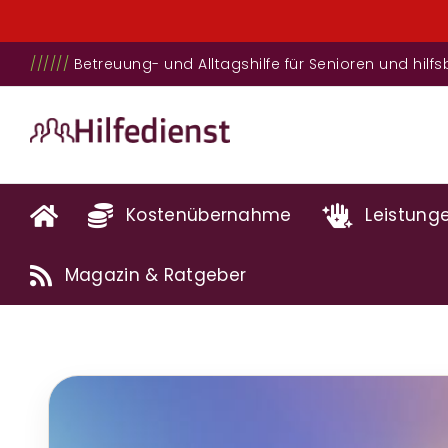
Zum
//////
Betreuung- und Alltagshilfe für Senioren und hil
Inhalt
springen
Kostenübernahme
Leistung
Magazin & Ratgeber