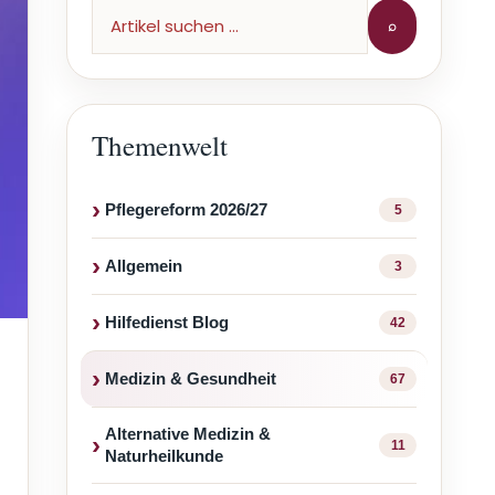
⌕
Themenwelt
Pflegereform 2026/27
5
Allgemein
3
Hilfedienst Blog
42
Medizin & Gesundheit
67
Alternative Medizin &
11
Naturheilkunde