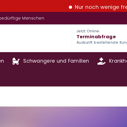
Nur noch wenige frei Kapazi
fsbedürftige Menschen
Jetzt Online
Terminabfrage
Auskunft bestehende Ku
en
Schwangere und Familien
Krankhe