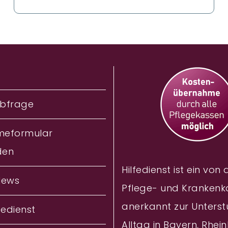
bfrage
meformular
den
Hilfedienst ist ein von
News
Pflege- und Krankenk
anerkannt zur Unterst
fedienst
Alltag in Bayern, Rhei