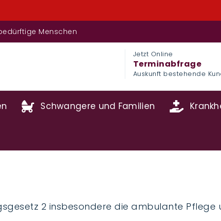
Nur 
fsbedürftige Menschen
Jetzt Online
Terminabfrage
Auskunft bestehende Ku
en
Schwangere und Familien
Krankhe
sgesetz 2 insbesondere die ambulante Pflege u