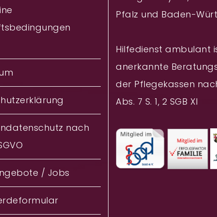
ine
Pfalz und Baden-Wür
ftsbedingungen
Hilfedienst ambulant i
anerkannte Beratungs
sum
der Pflegekassen nac
hutzerklärung
Abs. 7 S. 1, 2 SGB XI
endatenschutz nach
DSGVO
angebote / Jobs
rdeformular