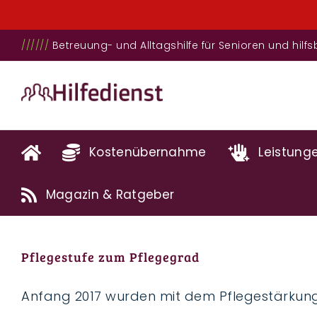
Zum
//////
Betreuung- und Alltagshilfe für Senioren und hil
Inhalt
springen
Kostenübernahme
Leistung
Magazin & Ratgeber
Pflegestufe zum Pflegegrad
Anfang 2017 wurden mit dem Pflegestärkung