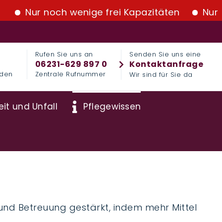
noch wenige frei Kapazitäten
Nur noch wenig
Rufen Sie uns an
Senden Sie uns eine
06231-629 897 0
Kontaktanfrage
nden
Zentrale Rufnummer
Wir sind für Sie da
it und Unfall
Pflegewissen
nd Betreuung gestärkt, indem mehr Mittel