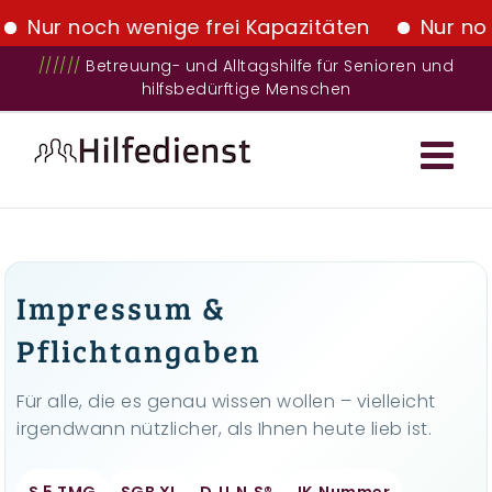
ur noch wenige frei Kapazitäten
Nur noch w
Zum
//////
Betreuung- und Alltagshilfe für Senioren und
hilfsbedürftige Menschen
Inhalt
springen
Impressum &
Pflichtangaben
Für alle, die es genau wissen wollen – vielleicht
irgendwann nützlicher, als Ihnen heute lieb ist.
§ 5 TMG
SGB XI
D‑U‑N‑S®
IK‑Nummer