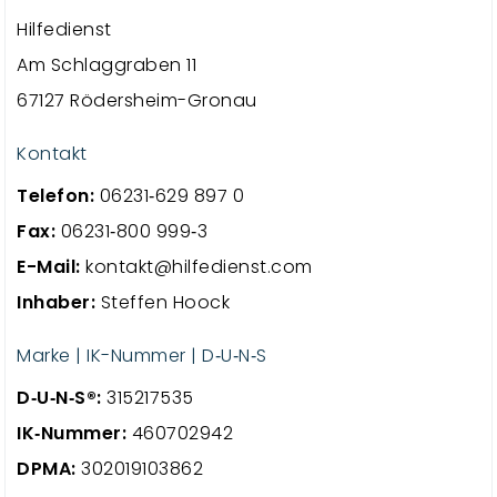
Hilfedienst
Am Schlaggraben 11
67127 Rödersheim-Gronau
Kontakt
Telefon:
06231‑629 897 0
Fax:
06231‑800 999‑3
E-Mail:
kontakt@hilfedienst.com
Inhaber:
Steffen Hoock
Marke | IK-Nummer | D‑U‑N‑S
D‑U‑N‑S®:
315217535
IK‑Nummer:
460702942
DPMA:
302019103862