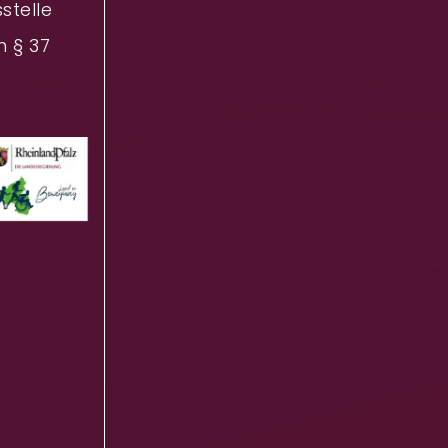
stelle
h § 37