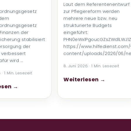
Laut dem Referentenentwurf
ordnungsgesetz
zur Pflegereform werden
 dem
mehrere neue bzw. neu
ordnungsgesetz
strukturierte Budgets
 Finanzen der
eingeführt:
icherung stabilisiert
PHN0eWxlPgoucGZsZWdlLWJ1
ersorgung der
https://www.hilfedienst.com
verbessert
content/uploads/2026/06/n
für wird …
8. Juni 2026 · 1 Min. Lesezeit
 · 1 Min. Lesezeit
Weiterlesen →
esen →