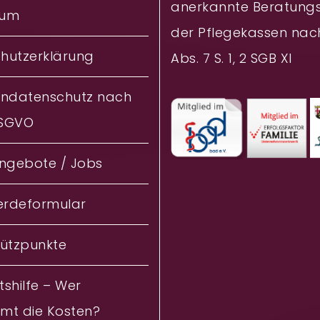
anerkannte Beratungs
sum
der Pflegekassen nac
hutzerklärung
Abs. 7 S. 1, 2 SGB XI
endatenschutz nach
DSGVO
angebote / Jobs
rdeformular
tützpunkte
shilfe – Wer
mt die Kosten?‎