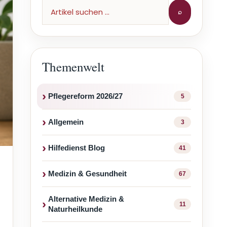
⌕
Themenwelt
Pflegereform 2026/27
5
Allgemein
3
Hilfedienst Blog
41
Medizin & Gesundheit
67
Alternative Medizin &
11
Naturheilkunde