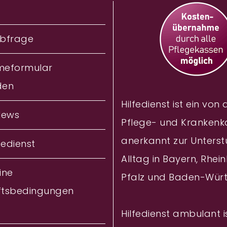
bfrage
meformular
den
Hilfedienst ist ein von
News
Pflege- und Krankenk
anerkannt zur Unterst
fedienst
Alltag in Bayern, Rhei
ine
Pfalz und Baden-Wür
ftsbedingungen
Hilfedienst ambulant i