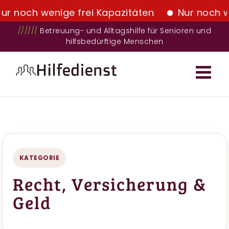
 wenige frei Kapazitäten
Nur noch wenige f
Zum
//////
Betreuung- und Alltagshilfe für Senioren und
hilfsbedürftige Menschen
Inhalt
springen
KATEGORIE
Recht, Versicherung &
Geld