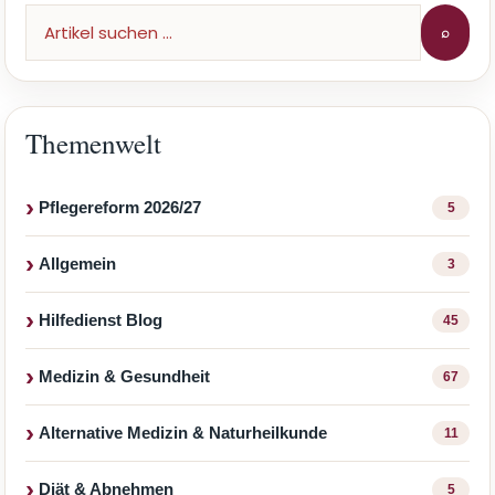
⌕
Themenwelt
Pflegereform 2026/27
5
Allgemein
3
Hilfedienst Blog
45
Medizin & Gesundheit
67
Alternative Medizin & Naturheilkunde
11
Diät & Abnehmen
5